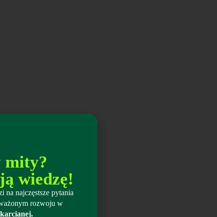
y mity?
ją wiedzę!
i na najczęstsze pytania
wnoważonym rozwoju w
karcianej.