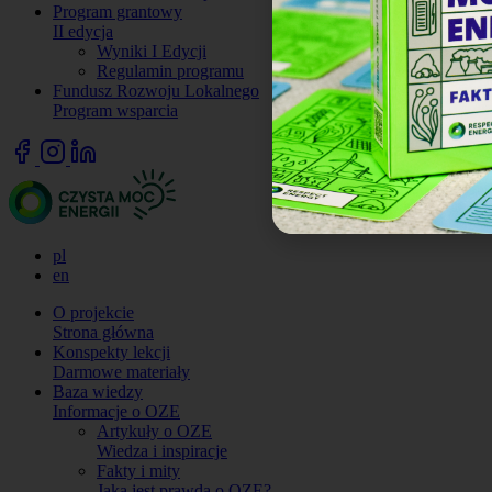
Program grantowy
II edycja
Wyniki I Edycji
Regulamin programu
Fundusz Rozwoju Lokalnego
Program wsparcia
pl
en
O projekcie
Strona główna
Konspekty lekcji
Darmowe materiały
Baza wiedzy
Informacje o OZE
Artykuły o OZE
Wiedza i inspiracje
Fakty i mity
Jaka jest prawda o OZE?