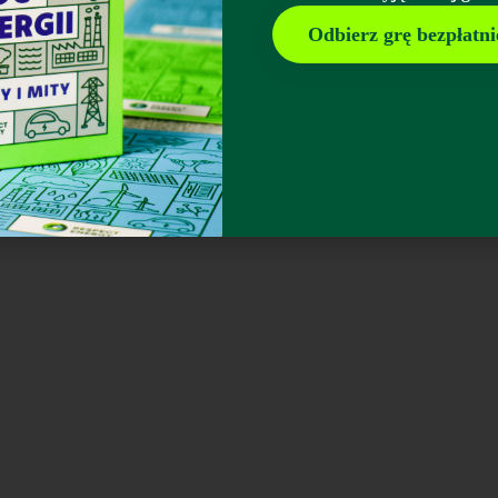
Odbierz grę bezpłatni