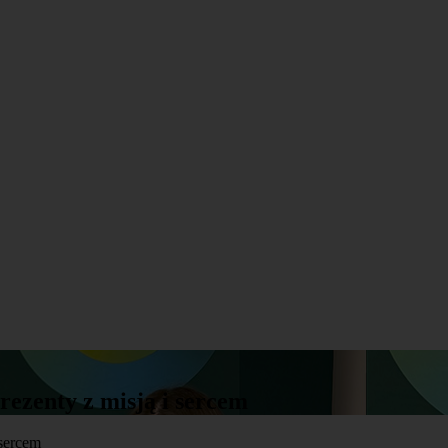
ezenty z misją i sercem
 sercem