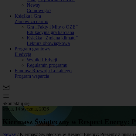
Newsy
Co nowego?
Książka i Gra
Zamów za darmo
Gra „Fakty i Mity o OZE”
Edukacyjna gra karciana
Książka „Zmiana klimatu”
Lektura obowiązkowa
Program grantowy
II edycja
Wyniki I Edycji
Regulamin programu
Fundusz Rozwoju Lokalnego
Program wsparcia
Skontaktuj się
środa, 14 stycznia, 2026
Kiermasz Świąteczny w Respect Energy: Pr
Newsy
/
Kiermasz Świąteczny w Respect Energy: Prezenty z misją i