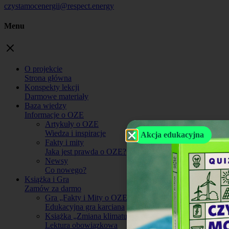
czystamocenergii@respect.energy
Menu
O projekcie
Strona główna
Konspekty lekcji
Darmowe materiały
Baza wiedzy
Informacje o OZE
Artykuły o OZE
Wiedza i inspiracje
Akcja edukacyjna
Fakty i mity
Jaka jest prawda o OZE?
Newsy
Co nowego?
Książka i Gra
Zamów za darmo
Gra „Fakty i Mity o OZE”
Edukacyjna gra karciana
Książka „Zmiana klimatu”
Lektura obowiązkowa