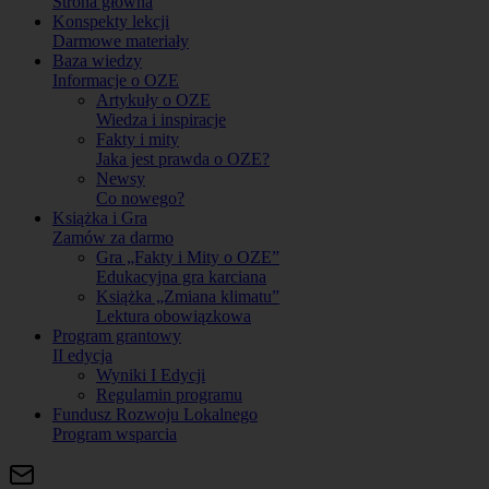
Strona główna
Konspekty lekcji
Darmowe materiały
Baza wiedzy
Informacje o OZE
Artykuły o OZE
Wiedza i inspiracje
Fakty i mity
Jaka jest prawda o OZE?
Newsy
Co nowego?
Książka i Gra
Zamów za darmo
Gra „Fakty i Mity o OZE”
Edukacyjna gra karciana
Książka „Zmiana klimatu”
Lektura obowiązkowa
Program grantowy
II edycja
Wyniki I Edycji
Regulamin programu
Fundusz Rozwoju Lokalnego
Program wsparcia