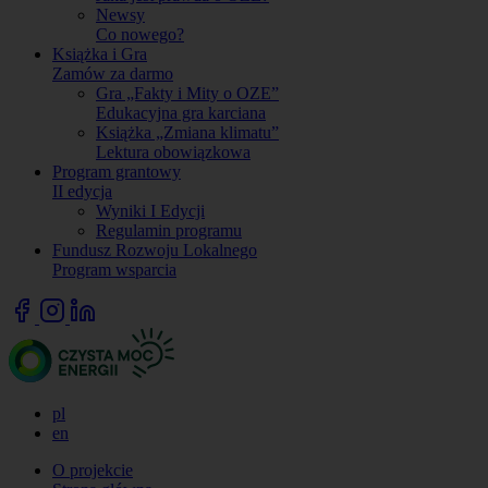
Newsy
Co nowego?
Książka i Gra
Zamów za darmo
Gra „Fakty i Mity o OZE”
Edukacyjna gra karciana
Książka „Zmiana klimatu”
Lektura obowiązkowa
Program grantowy
II edycja
Wyniki I Edycji
Regulamin programu
Fundusz Rozwoju Lokalnego
Program wsparcia
pl
en
O projekcie