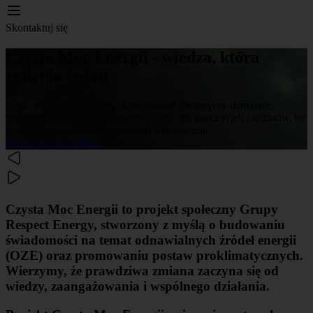
Skontaktuj się
Czysta Moc Energii - wiedza, która
zmienia świat!
Edukujemy i inspirujemy do działania! Tworzymy darmowe,
wysokiej jakości materiały edukacyjne dla nauczycieli i uczniów, by
lepiej rozumieć OZE i wyzwania klimatyczne.
Przeczytaj o projekcie
Czysta Moc Energii
to projekt społeczny Grupy
Respect Energy, stworzony z myślą o budowaniu
świadomości na temat odnawialnych źródeł energii
(OZE) oraz promowaniu postaw proklimatycznych.
Wierzymy, że prawdziwa zmiana zaczyna się od
wiedzy, zaangażowania i wspólnego działania.