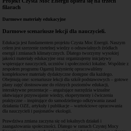
Projekt Czysta Moc Energii opiera się na trzech
filarach
Darmowe materiały edukacyjne
Darmowe scenariusze lekcji dla nauczycieli.
Edukacja jest fundamentem projektu Czysta Moc Energii. Naszym
celem jest szerzenie rzetelnej wiedzy o odnawialnych źródłach
energii i zmianach klimatycznych. Dlatego tworzymy wysokiej
jakości materiały edukacyjne oraz organizujemy inicjatywy
wspierające nauczycieli, uczniów i społeczności lokalne. Wspólnie z
zespołem programu Ogarnij Inżynierię opracowaliśmy
kompleksowe materiały dydaktyczne dostępne dla każdego.
Obejmują one: scenariusze lekcji dla szkół podstawowych – gotowe
plany zajęć dostosowane do różnych poziomów edukacji,
interaktywne prezentacje – angażujące narzędzia wizualne
ułatwiające przyswajanie wiedzy, eksperymenty i ćwiczenia
praktyczne – inspirujące do samodzielnego odkrywania zasad
działania OZE, artykuły i publikacje – wartościowe opracowania
dla nauczycieli i pasjonatów ekologii.
Prawdziwa zmiana zaczyna się od lokalnych działań i
zaangażowania społeczności. Dlatego w ramach Czystej Mocy