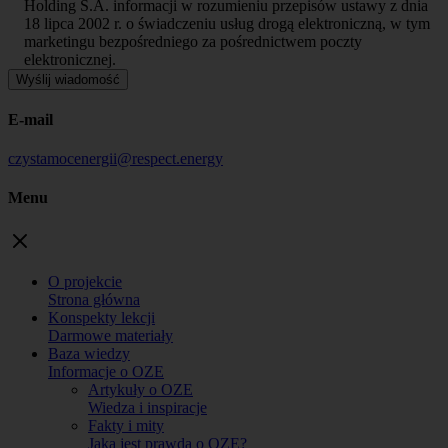
Holding S.A. informacji w rozumieniu przepisów ustawy z dnia
18 lipca 2002 r. o świadczeniu usług drogą elektroniczną, w tym
marketingu bezpośredniego za pośrednictwem poczty
elektronicznej.
E-mail
czystamocenergii@respect.energy
Menu
O projekcie
Strona główna
Konspekty lekcji
Darmowe materiały
Baza wiedzy
Informacje o OZE
Artykuły o OZE
Wiedza i inspiracje
Fakty i mity
Jaka jest prawda o OZE?