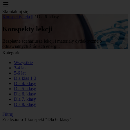
Skontaktuj się
Konspekty lekcji
/
Dla 6. klasy
Konspekty lekcji
Bezpłatne scenariusze lekcji i materiały dydaktyczne o
odnawialnych źródłach energii.
Kategorie
Wszystkie
3-4 lata
5-6 lat
Dla klas 1-3
Dla 4. klasy
Dla 5. klasy
Dla 6. klasy
Dla 7. klasy
Dla 8. klasy
Filtruj
Znaleziono 1 konspekt
"Dla 6. klasy"