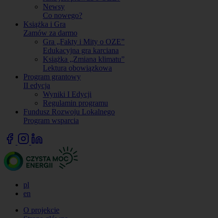
Newsy
Co nowego?
Książka i Gra
Zamów za darmo
Gra „Fakty i Mity o OZE”
Edukacyjna gra karciana
Książka „Zmiana klimatu”
Lektura obowiązkowa
Program grantowy
II edycja
Wyniki I Edycji
Regulamin programu
Fundusz Rozwoju Lokalnego
Program wsparcia
pl
en
O projekcie