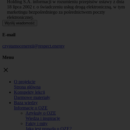
Holding S.A. informacji w rozumieniu przepisów ustawy z dnia
18 lipca 2002 r. o świadczeniu usług drogą elektroniczną, w tym
marketingu bezpośredniego za pośrednictwem poczty
elektronicznej.
E-mail
czystamocenergii@respect.energy
Menu
O projekcie
Strona główna
Konspekty lekcji
Darmowe materiały
Baza wiedzy
Informacje o OZE
Artykuły o OZE
Wiedza i inspiracje
Fakty i mity
Jaka jest prawda o OZE?