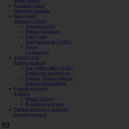
Strona główna
Konspekty lekcji
Darmowe materiały
Baza wiedzy
Informacje o OZE
Artykuły o OZE
Wiedza i inspiracje
Fakty i mity
Jaka jest prawda o OZE?
Newsy
Co nowego?
Książka i Gra
Zamów za darmo
Gra „Fakty i Mity o OZE”
Edukacyjna gra karciana
Książka „Zmiana klimatu”
Lektura obowiązkowa
Program grantowy
II edycja
Wyniki I Edycji
Regulamin programu
Fundusz Rozwoju Lokalnego
Program wsparcia