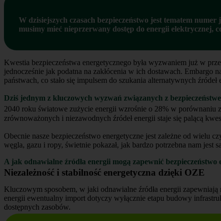
W dzisiejszych czasach bezpieczeństwo jest tematem numer j
musimy mieć nieprzerwany dostęp do energii elektrycznej, co
Kwestia bezpieczeństwa energetycznego była wyzwaniem już w przesz
jednocześnie jak podatna na zakłócenia w ich dostawach. Embargo 
państwach, co stało się impulsem do szukania alternatywnych źródeł e
Dziś jednym z kluczowych wyzwań związanych z bezpieczeństwem
2040 roku światowe zużycie energii wzrośnie o 28% w porównaniu z
zrównoważonych i niezawodnych źródeł energii staje się palącą kwes
Obecnie nasze bezpieczeństwo energetyczne jest zależne od wielu cz
węgla, gazu i ropy, świetnie pokazał, jak bardzo potrzebna nam jest
A jak odnawialne źródła energii mogą zapewnić bezpieczeństwo 
Niezależność i stabilność energetyczna dzięki OZE
Kluczowym sposobem, w jaki odnawialne źródła energii zapewniają 
energii ewentualny import dotyczy wyłącznie etapu budowy infrastruk
dostępnych zasobów.