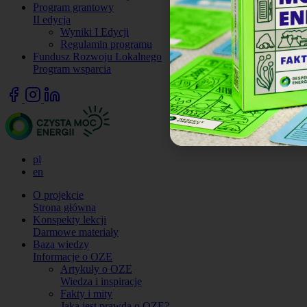
Program grantowy
II edycja
Wyniki I Edycji
Regulamin programu
Fundusz Rozwoju Lokalnego
Program wsparcia
pl
en
O projekcie
Strona główna
Konspekty lekcji
Darmowe materiały
Baza wiedzy
Informacje o OZE
Artykuły o OZE
Wiedza i inspiracje
Fakty i mity
Jaka jest prawda o OZE?