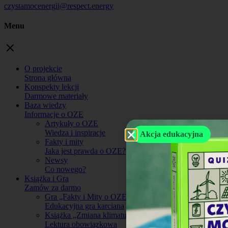
czystamocenergii@respect.energy
Menu
O projekcie
Strona główna
Konspekty lekcji
Darmowe materiały
Baza wiedzy
Informacje o OZE
Artykuły o OZE
Wiedza i inspiracje
Akcja edukacyjna
Fakty i mity
Jaka jest prawda o OZE?
Newsy
Co nowego?
Książka i Gra
Zamów za darmo
Gra „Fakty i Mity o OZE”
Edukacyjna gra karciana
Książka „Zmiana klimatu”
Lektura obowiązkowa