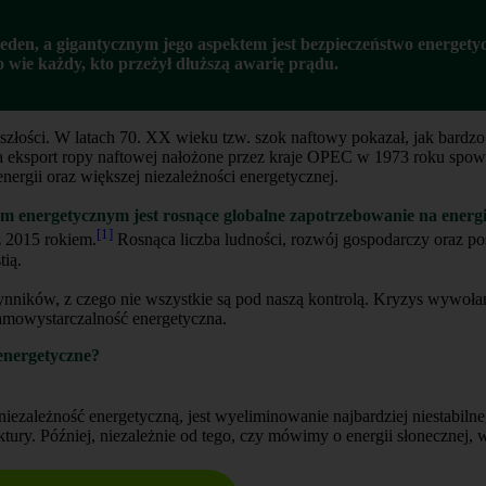
eden, a gigantycznym jego aspektem jest bezpieczeństwo energety
 wie każdy, kto przeżył dłuższą awarię prądu.
łości. W latach 70. XX wieku tzw. szok naftowy pokazał, jak bardzo
na eksport ropy naftowej nałożone przez kraje OPEC w 1973 roku spo
nergii oraz większej niezależności energetycznej.
 energetycznym jest rosnące globalne zapotrzebowanie na energi
[1]
 2015 rokiem.
Rosnąca liczba ludności, rozwój gospodarczy oraz post
tią.
ynników, z czego nie wszystkie są pod naszą kontrolą. Kryzys wywołan
 samowystarczalność energetyczna.
energetyczne?
niezależność energetyczną, jest wyeliminowanie najbardziej niestabi
tury. Później, niezależnie od tego, czy mówimy o energii słonecznej, 