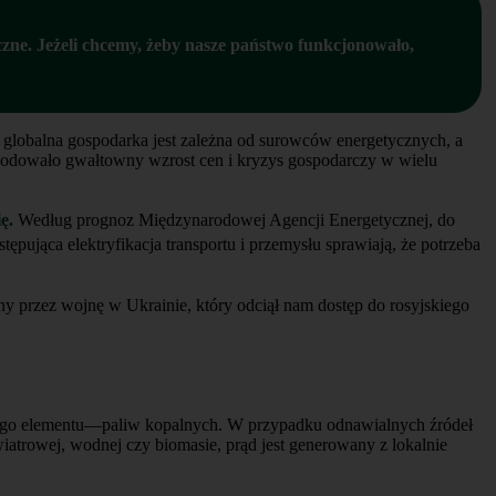
czne. Jeżeli chcemy, żeby nasze państwo funkcjonowało,
 globalna gospodarka jest zależna od surowców energetycznych, a
wodowało gwałtowny wzrost cen i kryzys gospodarczy w wielu
ę.
Według prognoz Międzynarodowej Agencji Energetycznej, do
ępująca elektryfikacja transportu i przemysłu sprawiają, że potrzeba
y przez wojnę w Ukrainie, który odciął nam dostęp do rosyjskiego
lnego elementu—paliw kopalnych. W przypadku odnawialnych źródeł
wiatrowej, wodnej czy biomasie, prąd jest generowany z lokalnie