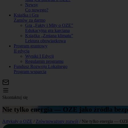
Newsy
Co nowego?
Książka i Gra
Zamów za darmo
Gra „Fakty i Mity o OZE”
Edukacyjna gra karciana
Książka „Zmiana klimatu”
Lektura obowiązkowa
Program grantowy
II edycja
Wyniki I Edycji
Regulamin programu
Fundusz Rozwoju Lokalnego
Program wsparcia
Skontaktuj się
Nie tylko energia — OZE jako źródła bezpi
Artykuły o OZE
/
Zrównoważony rozwój
/
Nie tylko energia — OZE 