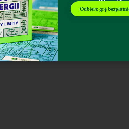
Odbierz grę bezpłatni