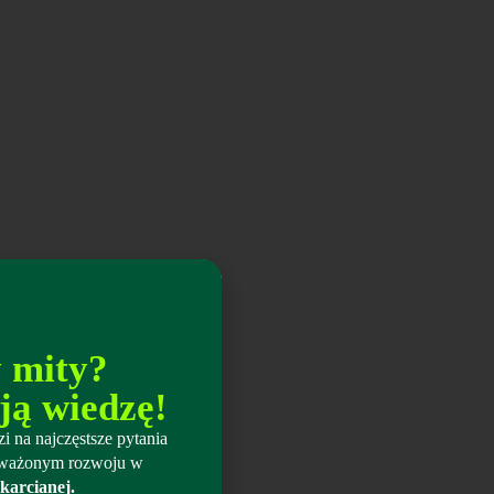
y mity?
ją wiedzę!
i na najczęstsze pytania
wnoważonym rozwoju w
karcianej.